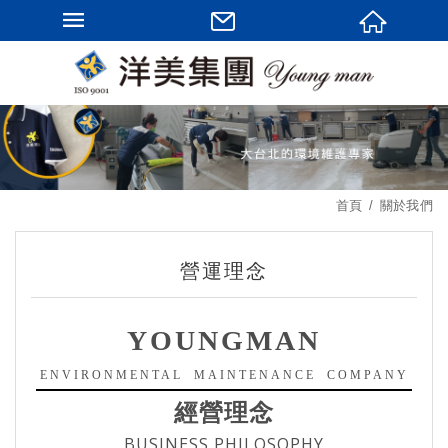
首頁
關於我們
營運理念
YOUNGMAN
ENVIRONMENTAL MAINTENANCE COMPANY
經營理念
BUSINESS PHILOSOPHY