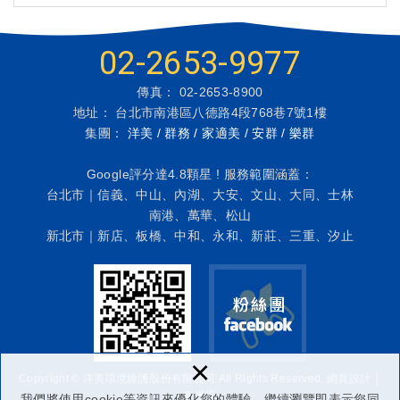
02-2653-9977
傳真： 02-2653-8900
地址： 台北市南港區八德路4段768巷7號1樓
集團：
洋美 / 群務 / 家適美 / 安群 / 樂群
Google評分達4.8顆星 ! 服務範圍涵蓋：
台北市｜信義、中山、內湖、大安、文山、大同、士林
南港、萬華、松山
新北市｜新店、板橋、中和、永和、新莊、三重、汐止
×
Copyright © 洋美環境維護股份有限公司 All Rights Reserved.
網頁設計
│
多米諾
我們將使用cookie等資訊來優化您的體驗，繼續瀏覽即表示您同