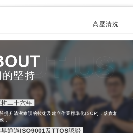
高壓清洗
OUT US
BOUT
們的堅持
深耕二十六年
於提升清潔維護的技術及建立作業標準化(SOP)，落實相
練，
界通過ISO9001及TTQS認證