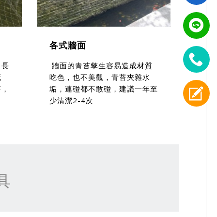
各式牆面
，長
牆面的青苔孳生容易造成材質
死
吃色，也不美觀，青苔夾雜水
事，
垢，連碰都不敢碰，建議一年至
少清潔2-4次
具