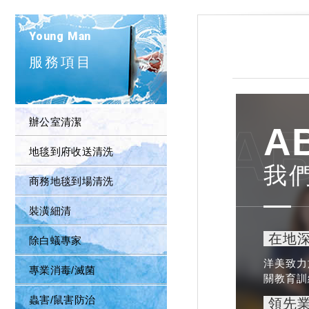
Young Man
服務項目
辦公室清潔
AB
A
地毯到府收送清洗
我
商務地毯到場清洗
裝潢細清
在地
除白蟻專家
洋美致力
專業消毒/滅菌
關教育訓
蟲害/鼠害防治
領先業