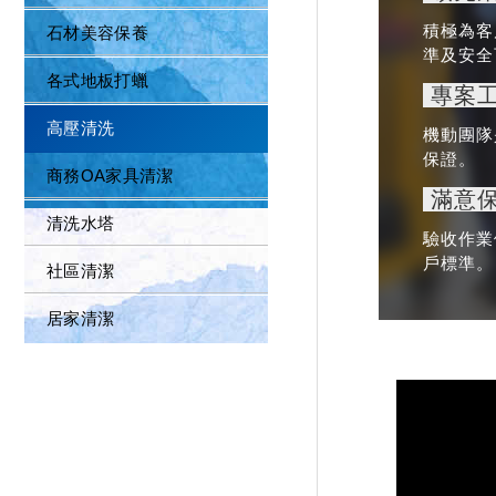
積極為客
石材美容保養
準及安全
各式地板打蠟
專案
高壓清洗
機動團隊
保證。
商務OA家具清潔
滿意保
清洗水塔
驗收作業
戶標準。
社區清潔
居家清潔