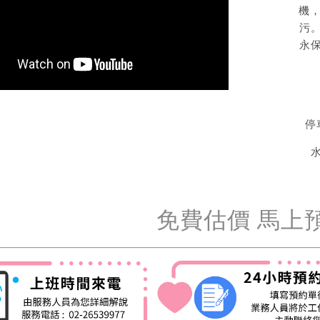
機
污
永
停
免費估價 馬上