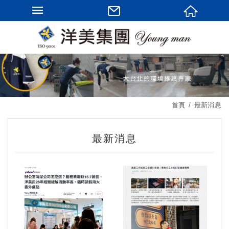
首頁
最新消息
最新消息