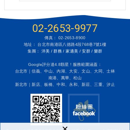
『大同區』，就享有
的辦公環境以上這些
▶電梯、安全梯等之
毛屑吸塵乾淨，並檢
統以處理售後服
上，針對擴散應對感
時段限定的專屬優惠
髒污都要在過年前全
擦拭、除塵。▶停車
查是否有重度污垢要
務。 陳政文強調，唯
染區之物體表面及空
價，洋美提供高cp值
部清乾淨喔讓辛苦一
場、中庭庭園、景觀
特別清除處理。打磨
有落實專業分工，並
氣同時做到消毒滅菌
的專業級團隊服務，
整年的同仁輕鬆一點
花園等清潔整理。▶
機+軟刷洗刷髒污可
尊重每個職位的核心
效果。新型的四級銨
02-2653-9977
快來電瞭解更多優惠
吧，這次把辦公室大
會議室、閱讀室、健
以疏鬆地毯纖維及融
職責，企業與醫療院
類具有高效殺菌、穿
清潔方案，就能立即
掃除工作就交給專業
身房、泳池等特置公
合清潔劑。打磨機
所才能營造出兼具效
透性極佳、具殘效
傳真： 02-2653-8900
享受整潔的舒適環境
清潔團隊!!不論是專
設進行維護。瞭解更
+軟刷洗刷髒污蒸氣
率與人性化的理想工
性、安全低毒性、無
地址： 台北市南港區八德路4段768巷7號1樓
喔。 聯絡我們 我們
業細清、地板打蠟、
多居家清潔
及溫熱水可分解油脂
作環境。清潔工作是
腐蝕性、不可燃、可
集團：
洋美 / 群務 / 家適美 / 安群 / 樂群
的客戶客戶真實回饋
地毯清洗及辦公環境
justclean▶ 單次清
和污垢，強勁的沖力
維持職場品質的重要
除臭、適用範圍廣等
消毒還是有其他清潔
潔：空屋、裝潢後細
更能將髒污清洗乾
基礎，與其由員工額
特性。美國環保署登
Google評分達4.8顆星 ! 服務範圍涵蓋：
困擾，交給洋美通通
清、搬遷清潔、試做
淨，真空管原理可產
外承擔相關壓力，建
記核可、美國FDA(食
台北市｜信義、中山、內湖、大安、文山、大同、士林
沒問題~請立即來電
體驗等。▶ 長期維
生最強吸力抽取污水
議可以交由專業人員
品及藥物管理局)證實
南港、萬華、松山
預約，我們有專人和
護：定時定期的長期
及清洗劑。深層清潔
協助，讓每位同仁都
符合聯邦法規相關安
您做完整的清潔規
新北市｜新店、板橋、中和、永和、新莊、三重、汐止
維護，讓您假日開心
做過就知道清洗效果
能專注本業、安心工
全規定，獲得台灣防
劃，讓辦公室打掃的
出去玩。▶ 管家維
看得到↓↓↓↓↓聯絡我
作。 更多辦公室清潔
疫產品推薦、SNQ國
更全方位，公司同仁
護：廚房、浴室、地
們 我們的客戶客戶
服務資訊：
家品質標章。 專業服
一起輕鬆過好年。價
板、平面、陽臺、玻
真實回饋
https://www.young-
務團隊持有政府訓練
值完美呈現，我們讓
璃。▶ 衣物處理--清
man.com.tw/service/
核可『病媒防治業專
您眼見為憑聯絡我
洗、晾曬、燙整、收
2
業技術人員』執照合
們 我們的客戶客戶
納。▶備料煮膳--採
×
法施作，並搭配噴霧
真實回饋