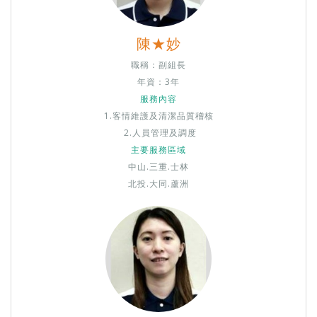
陳★妙
職稱：副組長
年資：3年
服務內容
1.客情維護及清潔品質稽核
2.人員管理及調度
主要服務區域
中山.三重.士林
​​​​​​北投.大同.蘆洲