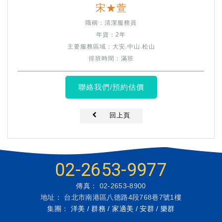
宋★萱
職稱：清潔服務員
年資：2年
主要服務區域：大安.中山.松山
排班時間：滿班
聯絡我們/預約估價
回上頁
02-2653-9977
傳真： 02-2653-8900
地址： 台北市南港區八德路4段768巷7號1樓
集團：
洋美 / 群務 / 家適美 / 安群 / 樂群