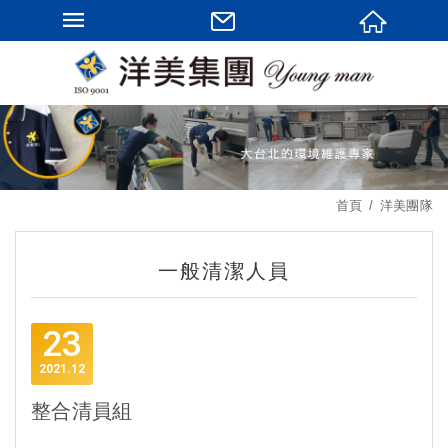
首頁
洋美團隊
一般清潔人員
23
2021
12
整合清員組