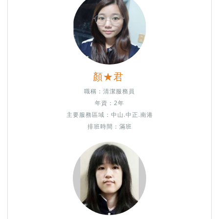
顏★君
職稱：
清潔服務員
年資：2年
主要服務區域：中山.中正.南港
排班時間：滿班