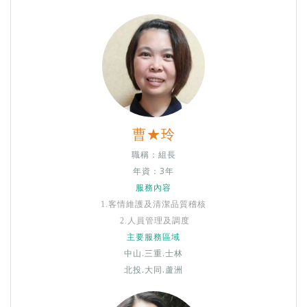
曹★玲
職稱：組長
年資：3年
服務內容
1.
客情維護及清潔品質稽核
2.
人員管理及調度
主要服務區域
中山.三重.士林
​​​​​​北投.大同.蘆洲