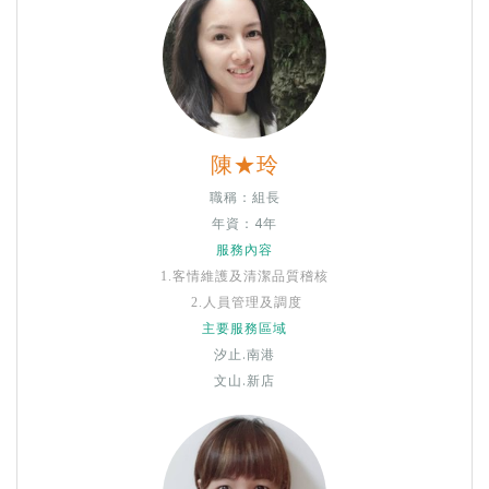
陳★玲
職稱：組長
年資：4年
服務內容
1.
客情維護及清潔品質稽核
2.
人員管理及調度
主要服務區域
汐止.南港
文山.新店