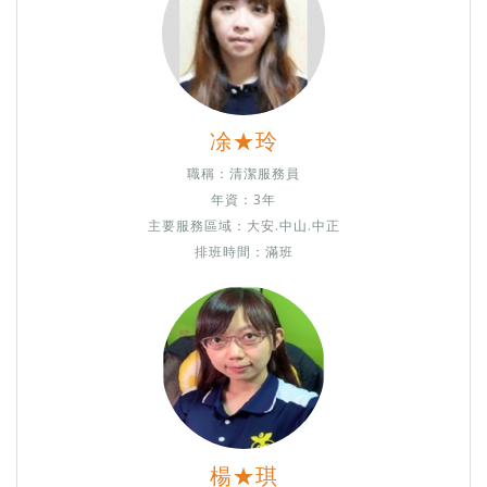
凃★玲
職稱：清潔服務員
年資：3年
主要服務區域：大安.中山.中正
排班時間：滿班
楊★琪