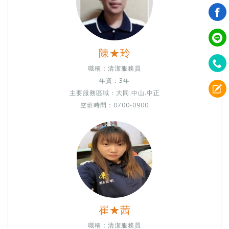
陳★玲
職稱：清潔服務員
年資：3年
主要服務區域：大同.
中山.中正
空班時間：0700-0900
崔★茜
職稱：清潔服務員