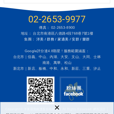
洗、晾曬、燙整、收
納。▶備料煮膳--採
買、前置備料、結束
02-2653-9977
清理。▶日常相關--
寵物散步、收發信
傳真： 02-2653-8900
件、日常採買、家具
地址： 台北市南港區八德路4段768巷7號1樓
保養….。▶ 專業項
集團：
洋美 / 群務 / 家適美 / 安群 / 樂群
目：石材保養、消毒
除蟑、布質除螨。瞭
Google評分達4.8顆星 ! 服務範圍涵蓋：
解更多-家適美居家清
台北市｜信義、中山、內湖、大安、文山、大同、士林
潔除蟲/蟲害施作辦公
南港、萬華、松山
室、社區大樓、居
新北市｜新店、板橋、中和、永和、新莊、三重、汐止
家、室內場合及公共
場所等，隨著季節氣
侯及環境影響下，更
容易成為細菌病毒及
病媒蚊傳播的地方。
我們持有合格證照及
×
專業消毒施作技術，
Copyright © 洋美環境維護股份有限公司 All Rights Reserved.
網頁設計
│
做好消毒除蟲讓你在
多米諾