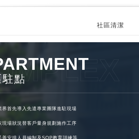
社區清潔
OMPLEX
PARTMENT
區駐點
業界首先導入先遣專業團隊進駐現場
依現場狀況替客戶量身規劃施作工序
妥善安排人員編制及SOP教育訓練等