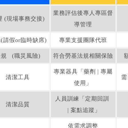
業務評估後專人專區督
理 (現場事務交接
)
導管理
勤
(
請假
or
臨時缺席
)
專業支援團隊代班
法規
(
職災風險
)
符合勞基法規相關保險
專業器具「藥劑
|
專屬
清潔工具
需
使用」
人員訓練「定期回訓
清潔品質
|
案點追蹤」
依需求調整