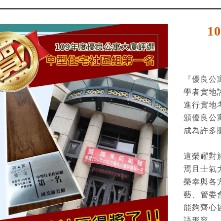
1
『優良公
學者實地
進行實地
頒優良公
成為許多
這榮耀對
焉且士氣
榮幸與各
藝、管委
能夠齊心
語形容。