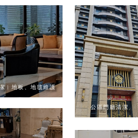
潔︱地板、地毯維護
公區門廳清潔