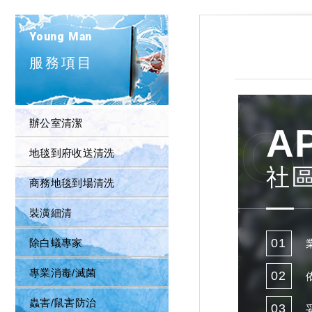
Young Man
服務項目
辦公室清潔
C
A
地毯到府收送清洗
社
商務地毯到場清洗
裝潢細清
01
除白蟻專家
專業消毒/滅菌
02
蟲害/鼠害防治
03