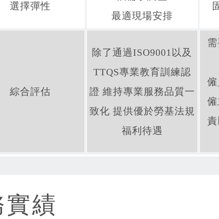
選擇彈性
最適現場安排
需
除了通過
ISO9001
以及
TTQS
專業教育訓練認
僱
綜合評估
證 維持專業服務品質一
僱
致化 提供優於勞基法規
責
福利待遇
務實績