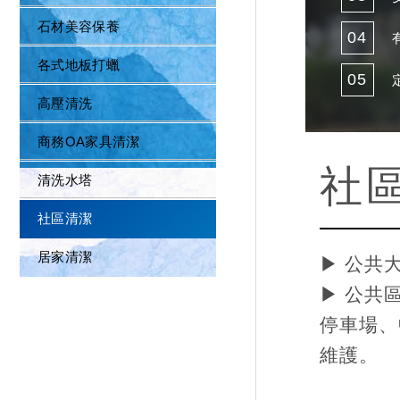
石材美容保養
04
各式地板打蠟
05
高壓清洗
商務OA家具清潔
社
清洗水塔
社區清潔
居家清潔
▶ 公共
▶ 公共
停車場、
維護。