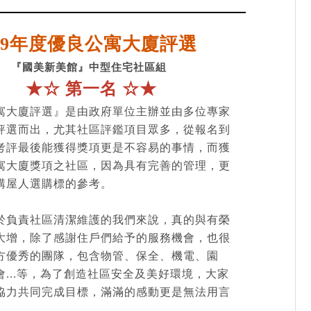
09
年度優良公寓大廈評選
『國美新美館』中型住宅社區組
★☆ 第一名 ☆★
寓大廈評選』是由政府單位主辦並由多位專家
評選而出，尤其社區評鑑項目眾多，從報名到
考評最後能獲得獎項更是不容易的事情，而獲
寓大廈獎項之社區，因為具有完善的管理，更
購屋人選購標的參考。
於負責社區清潔維護的我們來說，真的與有榮
大增，除了感謝住戶們給予的服務機會，也很
方優秀的團隊，包含物管、保全、機電、園
會...等，為了創造社區安全及美好環境，大家
協力共同完成目標，滿滿的感動更是無法用言