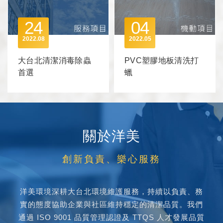
員流動、臨時請假無人
補位與清潔品質不穩等
24
04
委外風險。
2022
08
2022
05
大台北清潔消毒除蟲
PVC塑膠地板清洗打
首選
蠟
關於洋美
洋美環境深耕大台北環境維護服務，持續以負責、務
實的態度協助企業與社區維持穩定的清潔品質。我們
通過 ISO 9001 品質管理認證及 TTQS 人才發展品質