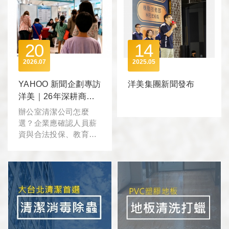
20
14
2026
07
2025
05
YAHOO 新聞企劃專訪
洋美集團新聞發布
洋美｜26年深耕商辦
清潔，打造穩定服務
辦公室清潔公司怎麼
新標準
選？企業應確認人員薪
資與合法投保、教育訓
練、代班支援、問題追
蹤及報價透明度。洋美
深耕雙北商辦清潔26
年，透過600位以上清
潔職人、25人以上專職
支援團隊、0.5小時精算
工時及督導與客服雙軌
管理，協助企業降低人