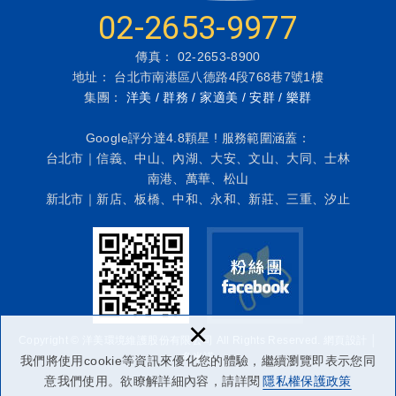
02-2653-9977
傳真： 02-2653-8900
地址： 台北市南港區八德路4段768巷7號1樓
集團：
洋美 / 群務 / 家適美 / 安群 / 樂群
Google評分達4.8顆星 ! 服務範圍涵蓋：
台北市｜信義、中山、內湖、大安、文山、大同、士林
南港、萬華、松山
新北市｜新店、板橋、中和、永和、新莊、三重、汐止
×
Copyright © 洋美環境維護股份有限公司 All Rights Reserved.
網頁設計
│
多米諾
我們將使用cookie等資訊來優化您的體驗，繼續瀏覽即表示您同
意我們使用。欲瞭解詳細內容，請詳閱
隱私權保護政策