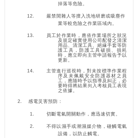
掉落等危險。
嚴禁閒雜人等擅入洗地研磨或吸塵作
業等較危險之作業區域內。
員工於作業時，應依作業場所之狀況
及規定確實使用公司配發之清潔
用品、清潔工具、絕緣手套等防
護工具，防護工具破損、損耗
時，應立即向主管申請報告予以
更新。
主管進行巡視時，對未按標準作業程
序及未佩戴安全防護器材之員
工，應隨時予以指導及糾正，必
要時得將結果列入考核員工表現
之依據。
感電災害預防：
切斷電氣開關動作，應迅速切實。
不得以濕手或潮濕媒介物，碰觸電氣
設備，以防止觸電。