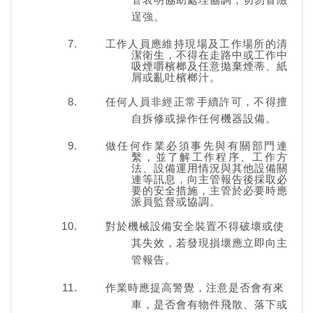
逞強。
工作人員應維持現場及工作場所的清
潔衛生，不得在走路中或工作中
吸煙嚼檳榔及任意拋棄煙蒂、紙
屑或亂吐檳榔汁。
任何人員非經正常手續許可，不得擅
自拆修或操作任何機器設備。
做任何作業必須事先與有關部門連
繫，並了解工作程序、工作方
法、設備運用情況與其他設備關
連等訊息，向主管報告後採取必
要的安全措施，主管於必要時應
派員監督或協調。
對於機械設備安全裝置不得破壞或使
其失效，若發現損壞應立即向主
管報告。
作業時應提高警覺，注意是否會有來
車，是否會有物件飛散、落下或