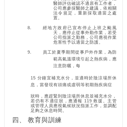
醫師評估確認不適原有工作者，
公司應參採醫師之建議，依相關
法令規定，重新採取適當之處
置。
經地方政府已宣布停止上班之颱風
天，應停止從事外勤作業，若受
公司指派之勤務，公司應視作業
危害性予以適當之防護。
員工於夏季期間從事戶外作業，為防
範高氣溫環境引起之熱疾病，應
注意防曬，每
15 分鐘宜補充水分，並適時於陰涼場所休
息，當發現有頭痛或虛弱等初期熱疾病症
狀時，應趕緊到陰涼場所休息並補充水分，
若仍有不適症狀，應通報 119 救援。主管
或管理人員應視氣候狀況指派工作，並調配
足夠之休息時間。
四、 教育與訓練