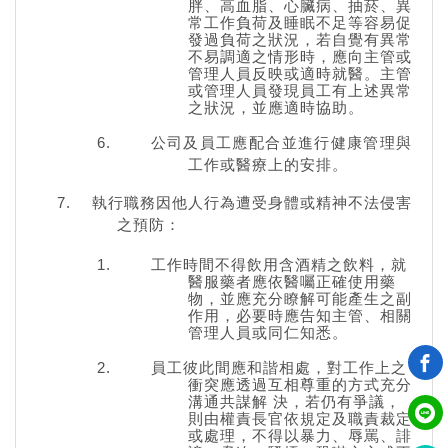
胖、高血脂、心臟病、抽菸、異
常工作負荷及睡眠不足等容易促
發過負荷之狀況，若自覺有異常
不易調適之情形時，應向主管或
管理人員反映或適時就醫。主管
或管理人員發現員工有上述異常
之狀況，並應適時協助。
公司及員工應配合並進行健康管理與
工作或醫療上的安排。
執行職務因他人行為遭受身體或精神不法侵害
之預防：
工作時間不得飲用含酒精之飲料，就
醫服藥者應依醫囑正確使用藥
物，並應充分瞭解可能產生之副
作用，必要時應告知主管、相關
管理人員或同仁知悉。
員工彼此間應和諧相處，對工作上之
衝突應透過互相尊重的方式充分
溝通共謀解 決，若仍有爭議，
則由權責長官依規定及職責裁定
或處理，不得以暴力、辱罵、誹