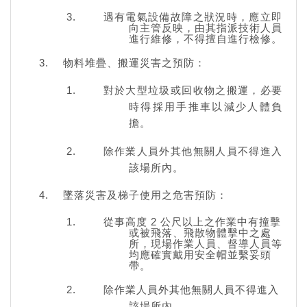
遇有電氣設備故障之狀況時，應立即
向主管反映，由其指派技術人員
進行維修，不得擅自進行檢修。
物料堆疊、搬運災害之預防：
對於大型垃圾或回收物之搬運，必要
時得採用手推車以減少人體負
擔。
除作業人員外其他無關人員不得進入
該場所內。
墜落災害及梯子使用之危害預防：
從事高度
2
公尺以上之作業中有撞擊
或被飛落、飛散物體擊中之處
所，現場作業人員、督導人員等
均應確實戴用安全帽並繫妥頭
帶。
除作業人員外其他無關人員不得進入
該場所內。