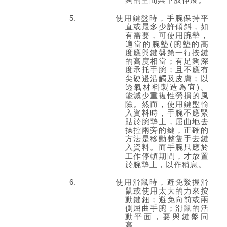
使用鍵盤時，手腕保持平
直或最多少許傾斜，如
有需要，可使用腕墊，
適當的腕墊(腕墊的高
度應與鍵盤第一行按鍵
的高度相當；有足夠深
度承托手腕；且不應有
尖硬邊沿觸及皮膚；以
透氣材料製造為宜)。
能減少重複性勞損的風
險。然而，使用鍵盤輸
入資料時，手腕不應緊
貼於腕墊上，屈曲地去
操控兩旁的鍵，正確的
方法是移動整隻手去鍵
入資料。而手腕只應於
工作停頓期間，才放置
於腕墊上，以作稍息。
使用滑鼠時，避免緊握滑
鼠或使用太大的力來按
動鍵鈕；避免向前或兩
側屈曲手腕；滑鼠的活
動平面，要與鍵盤同
高。