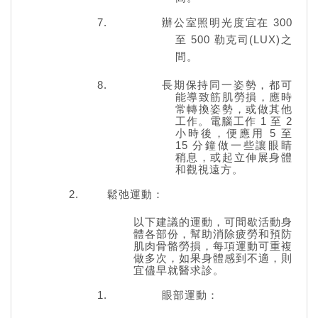
辦公室照明光度宜在 300
至 500 勒克司(LUX)之
間。
長期保持同一姿勢，都可
能導致筋肌勞損，應時
常轉換姿勢，或做其他
工作。電腦工作 1 至 2
小時後，便應用 5 至
15 分鐘做一些讓眼睛
稍息，或起立伸展身體
和觀視遠方。
鬆弛運動：
以下建議的運動，可間歇活動身
體各部份，幫助消除疲勞和預防
肌肉骨骼勞損，每項運動可重複
做多次，如果身體感到不適，則
宜儘早就醫求診。
眼部運動：