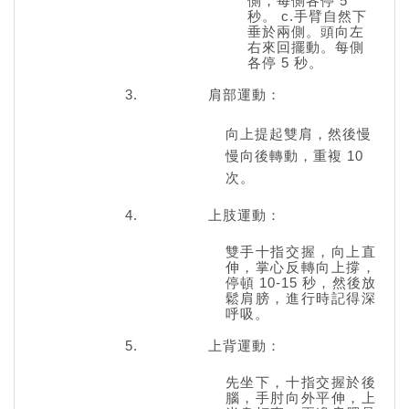
側，每側各停 5
秒。 c.手臂自然下
垂於兩側。頭向左
右來回擺動。每側
各停 5 秒。
肩部運動：
向上提起雙肩，然後慢
慢向後轉動，重複 10
次。
上肢運動：
雙手十指交握，向上直
伸，掌心反轉向上撐，
停頓 10-15 秒，然後放
鬆肩膀，進行時記得深
呼吸。
上背運動：
先坐下，十指交握於後
腦，手肘向外平伸，上