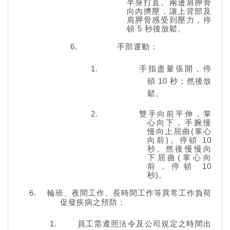
半身打直。兩邊肩胛骨
向內擠壓，讓上背部及
肩胛骨感受到壓力，停
頓 5 秒後放鬆。
手部運動：
手指盡量張開，停
頓 10 秒；然後放
鬆。
雙手向前平伸，掌
心向下，手腕慢
慢向上屈曲
(
掌心
向前
)
。停頓
10
秒。然後慢慢向
下屈曲
(
掌心向
前，停頓 10
秒
)
。
輪班、夜間工作、長時間工作等異常工作負荷
促發疾病之預防：
員工需遵照法令及公司規定之時間出