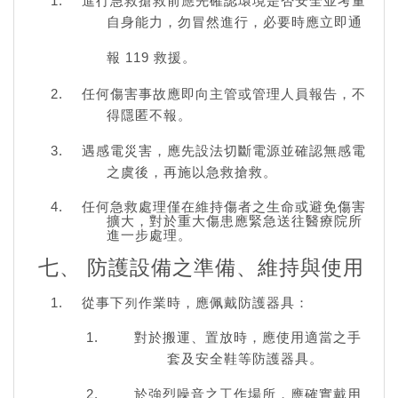
進行急救搶救前應先確認環境是否安全並考量
自身能力，勿冒然進行，必要時應立即通
報 119 救援。
任何傷害事故應即向主管或管理人員報告，不
得隱匿不報。
遇感電災害，應先設法切斷電源並確認無感電
之虞後，再施以急救搶救。
任何急救處理僅在維持傷者之生命或避免傷害
擴大，對於重大傷患應緊急送往醫療院所
進一步處理。
七、 防護設備之準備、維持與使用
從事下列作業時，應佩戴防護器具：
對於搬運、置放時，應使用適當之手
套及安全鞋等防護器具。
於強烈噪音之工作場所，應確實戴用