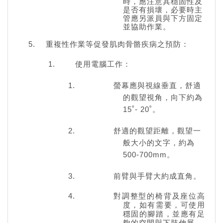
時，應注意其穩固性及
是否有損壞，必要時主
管應另派員與下方固定
並協助作業。
重複性作業等促發肌肉骨骼疾病之預防：
使用電腦工作：
螢幕應與視線垂直，舒適
的觀望視角，向下約為
15˚- 20˚。
舒適的觀望距離，觀望一
般大小的文字，約為
500-700mm。
前臂與手臂大約成直角。
對調整型的椅背及座位高
度，如有需要，可使用
穩固的腳踏，並應有足
夠的空間與下肢伸展。