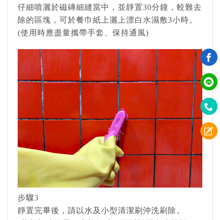
仔細噴灑於磁磚細縫當中，並靜置30分鐘，較難去
除的區塊，可於餐巾紙上灑上漂白水濕敷3小時。
(使用時應盡量攜帶手套、保持通風)
步驟3
靜置完畢後，請以水及小型清潔刷沖洗刷除。