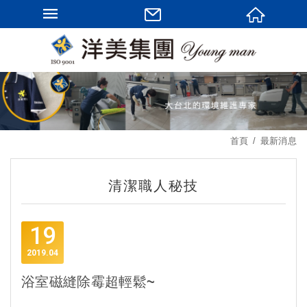
首頁
最新消息
清潔職人秘技
19
2019
04
浴室磁縫除霉超輕鬆~