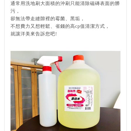
通常用洗地刷大面積的沖刷只能清除磁磚表面的髒
污，
卻無法帶走縫隙裡的霉菌、黑垢，
不想費力又想輕鬆、省錢的高cp值清潔方式，
就讓洋美來告訴您吧!